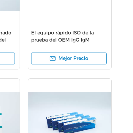
inado
El equipo rápido ISO de la
del
prueba del OEM IgG IgM
certificó para SARS CoV 2
Mejor Precio