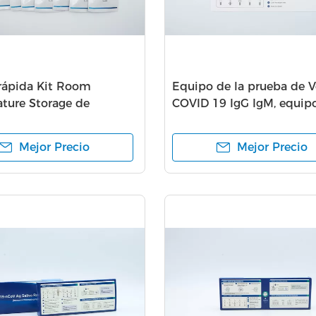
rápida Kit Room
Equipo de la prueba de 
ture Storage de
COVID 19 IgG IgM, equip
v IgG IgM
diagnóstico del anticuer
casete
Mejor Precio
Mejor Precio