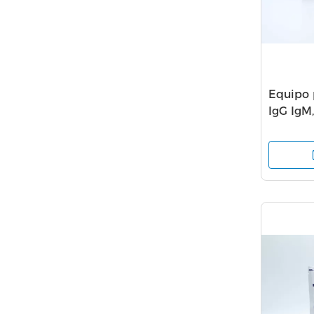
Equipo 
IgG IgM
combina
coloidal