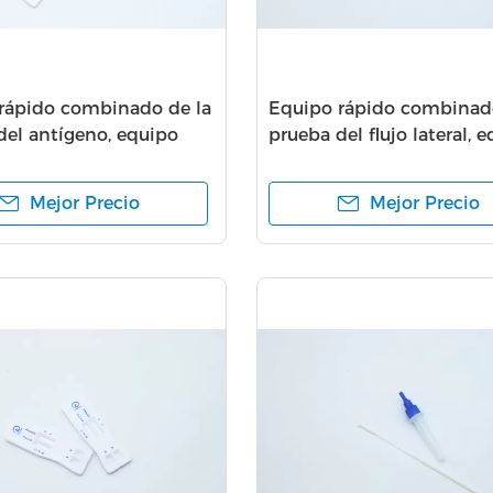
rápido combinado de la
Equipo rápido combinado
del antígeno, equipo
prueba del flujo lateral, 
trico del análisis
de la prueba de 2019nCo
ov
Igg
Mejor Precio
Mejor Precio