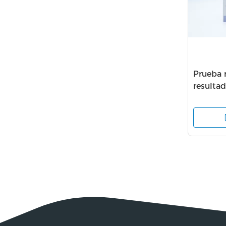
Prueba r
resultad
la taza 
prueba