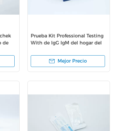
Vchek
Prueba Kit Professional Testing
o de
With de IgG IgM del hogar del
po del
uno mismo vida útil de 1 año
Mejor Precio