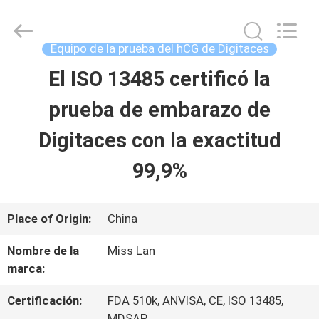
Equipo
de
la
prueba
Equipo de la prueba del hCG de Digitaces
del
hCG
El ISO 13485 certificó la
HOGAR
de
Digitaces
Proveedor.
prueba de embarazo de
Copyright
©
PRODUCTOS
2021
Digitaces con la exactitud
-
2025
99,9%
Guangzhou
SOBRE
Decheng
Biotechnology
Co.,LTD.
NOSOTROS
All
Place of Origin:
China
Rights
Reserved.
Nombre de la
Miss Lan
VIAJE
marca:
DE
Certificación:
FDA 510k, ANVISA, CE, ISO 13485,
MDSAP