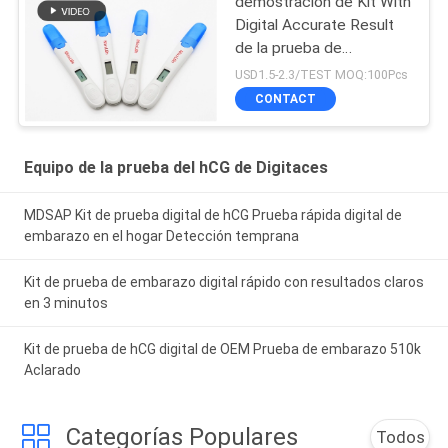
demostración de Kit With
Digital Accurate Result
de la prueba de
embarazo del CE ANVISA
USD1.5-2.3/TEST MOQ:100Pcs
de 10mIU/mL 510k
CONTACT
Equipo de la prueba del hCG de Digitaces
MDSAP Kit de prueba digital de hCG Prueba rápida digital de
embarazo en el hogar Detección temprana
Kit de prueba de embarazo digital rápido con resultados claros
en 3 minutos
Kit de prueba de hCG digital de OEM Prueba de embarazo 510k
Aclarado
Categorías Populares
Todos