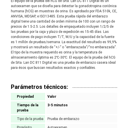
El equipo de la prueba del hCG de Srta. Lan DC 811 Digital es un
autoexamen que se diseña para detectar la gonadotropina coriónica
humana (hCG) en muestras de orina. Es aprobado por FDA 510k, CE,
ANVISA, MDSAP, e ISO13485. Esta prueba rápida del embarazo
digital tiene una cantidad de orden mínima de 100 con un rango de
precios de 1.5-2.5. Los detalles de empaquetado incluyen 1/2/5 de
las pruebas por la caja y plazo de expedición es 15-45 días. Las
condiciones de pago incluyen T/T, W/U y la capacidad de la fuente
es 1 millón de pruebas/semana. La exactitud del resultado es 99,9%
y mostrará un resultado de “+/-” o “embarazada”/“no embarazada”.
El tipo de la muestra requerido es orina y la temperatura de
almacenamiento óptima es 2℃-30℃. El equipo de la prueba del hCG
de Srta. Lan DC 811 Digital es una prueba de embarazo casera ideal
para ésos que buscan resultados exactos y confiables.
Parámetros técnicos:
Propiedad
Valor
Tiempo de la
3-5 minutos
prueba
Tipo de la prueba
Prueba de embarazo
Propósito
Autoexamen