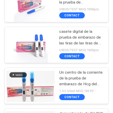
la prueba de
embarazo de la
USD20/TEST MOQ:1000pcs
orina HCG de la
CONTACT
prueba del embarazo de
diagnóstico
casete digital de la
prueba de embarazo de
las tiras de las tiras de
prueba de la ovulación y
USD20/TEST MOQ:1000pcs
de prueba de embarazo
CONTACT
Un centro de la corriente
de la prueba de
embarazo de Hcg del
paso para la prueba
1.5-2.3/test MOQ:100 PC
exacta
CONTACT