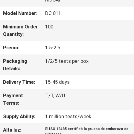
LA
Model Number:
DC 811
FÁBRICA
Minimum Order
100
Quantity:
CONTROL
Precio:
1.5-2.5
DE
Packaging
1/2/5 tests per box
CALIDAD
Details:
Delivery Time:
15-45 days
ÉNTRENOS
Payment
T/T, W/U
EN
Terms:
CONTACTO
Supply Ability:
1 million tests/week
CON
Alta luz:
El ISO 13485 certificó la prueba de embarazo de