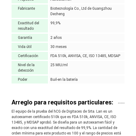
Fabricante
Biotecnología Co., Ltd de Guangzhou
Decheng
Exactitud del
99,9%
resultado
Garantía
2 años
Vida útil
30 meses
Certificación
FDA 510k, ANVISA, CE, ISO 13485, MDSAP
Nivel de la
25 MIU/ml
detección
Poder
Buil-en la batería
Arreglo para requisitos particulares:
El equipo de la prueba del hCG de Digitaces de Srta. Lan es un
autoexamen certificado 510k que es FDA 510k, ANVISA, CE, ISO
13485, y MDSAP aprobó. Se diseña para un autoexamen fácil y
exacto con una exactitud del resultado de 99,9%. La cantidad de
orden mínima para este producto es 100 y el rango de precios está